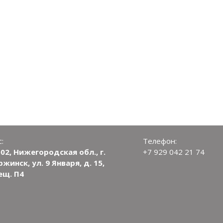
:
Телефон:
02, Нижегородская обл., г.
+7 929 042 21 74
жинск, ул. 9 Января, д. 15,
ещ. П4